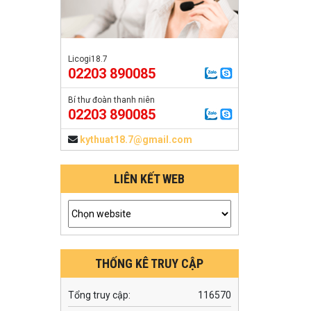
Licogi18.7
02203 890085
Bí thư đoàn thanh niên
02203 890085
kythuat18.7@gmail.com
LIÊN KẾT WEB
THỐNG KÊ TRUY CẬP
Tổng truy cập:
116570