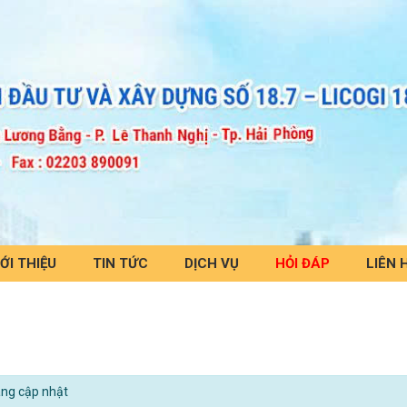
ỚI THIỆU
TIN TỨC
DỊCH VỤ
HỎI ĐÁP
LIÊN 
ang cập nhật