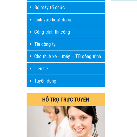
Bộ máy tổ chức
Lĩnh vực hoạt động
Công trình thi công
Tin công ty
Cho thuê xe – máy – TB công trình
Liên hệ
Tuyển dụng
HỖ TRỢ TRỰC TUYẾN